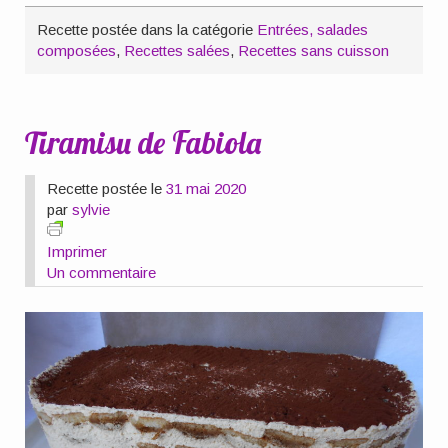
Recette postée dans la catégorie
Entrées, salades
composées
,
Recettes salées
,
Recettes sans cuisson
Tiramisu de Fabiola
Recette postée le
31 mai 2020
par
sylvie
Imprimer
Un commentaire