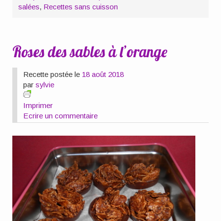
salées
,
Recettes sans cuisson
Roses des sables à l’orange
Recette postée le
18 août 2018
par
sylvie
Imprimer
Ecrire un commentaire