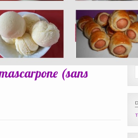
 mascarpone (sans
D
T