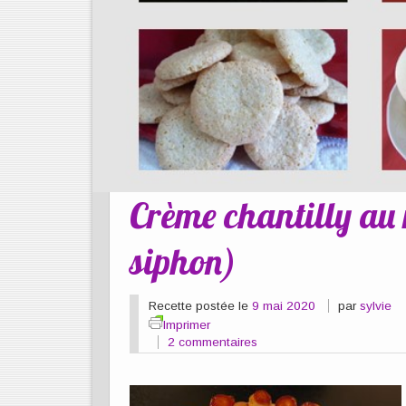
Crème chantilly au
siphon)
Recette postée le
9 mai 2020
par
sylvie
Imprimer
2 commentaires