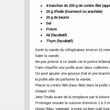
4 tranches de 200 g de contre-filet (app
20 g d’huile (tournesol ou arachide)
20 g de beurre
Sel
Poivre
Ail (facultatif)
Thym (facultatif)
Sortir la viande du réfrigérateur environ 10 min
Saler la viande.
Ne pas poivrer à ce stade car le poivre brûlerai
Faire chauffer une poêle avec deux cuillerées à
On peut ajouter une gousse d’ail et une branch
la poêle afin de parfumer la viande.
Placer la contre-filet (faux-filet) dans la poêl
chaque côté.
Jeter l’huile avant de la remplacer par le beurre
Prolonger ensuite la cuisson d’environ 1 à 3 
choisi (bleu, saignant, à point ou bien cuit) to