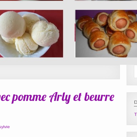
avec pomme Arly et beurre
D
T
sylvie