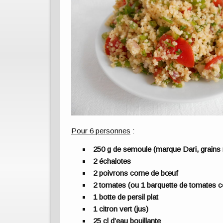
Pour 6 personnes
:
250 g de semoule (marque Dari, grain
2 échalotes
2 poivrons corne de bœuf
2 tomates (ou 1 barquette de tomates c
1 botte de persil plat
1 citron vert (jus)
25 cl d’eau bouillante