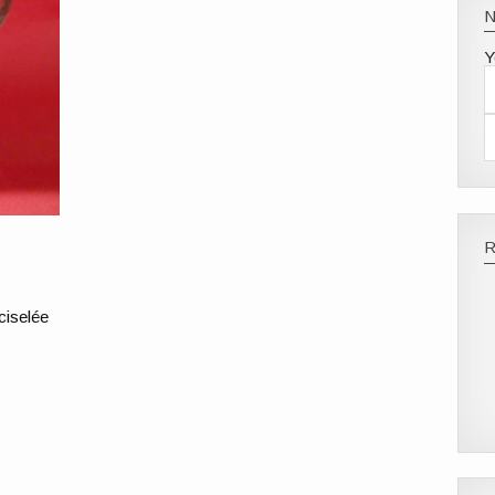
Y
ciselée
é