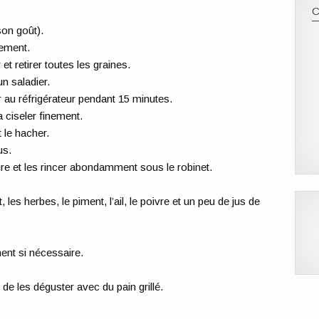
son goût).
inement.
t retirer toutes les graines.
un saladier.
 au réfrigérateur pendant 15 minutes.
la ciseler finement.
t le hacher.
us.
e et les rincer abondamment sous le robinet.
es herbes, le piment, l’ail, le poivre et un peu de jus de
ment si nécessaire.
de les déguster avec du pain grillé.