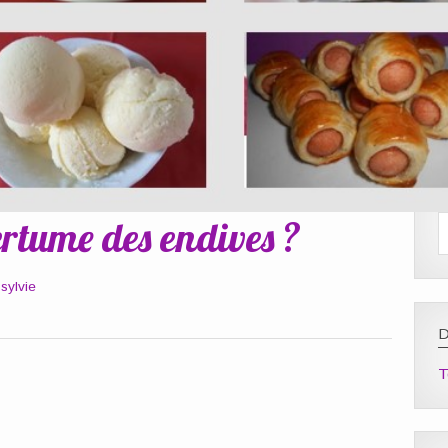
rtume des endives ?
r
sylvie
D
T