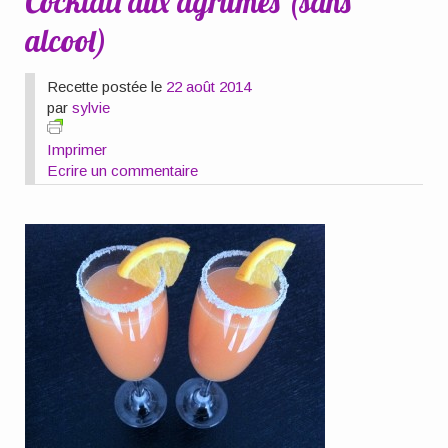
Cocktail aux agrumes (sans
alcool)
Recette postée le
22 août 2014
par
sylvie
Imprimer
Ecrire un commentaire