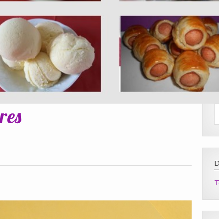
res
D
T
: