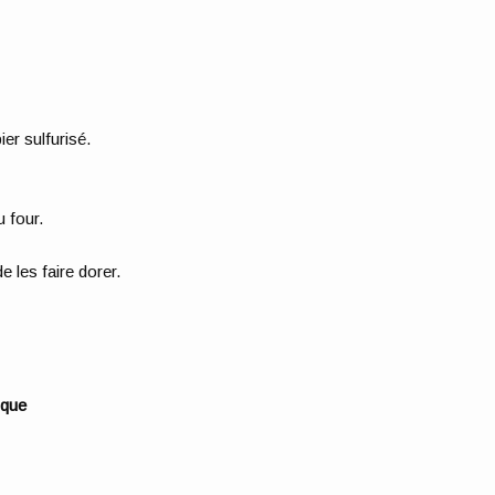
ier sulfurisé.
.
u four.
 les faire dorer.
ique