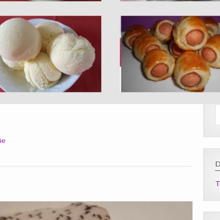
ie
D
T