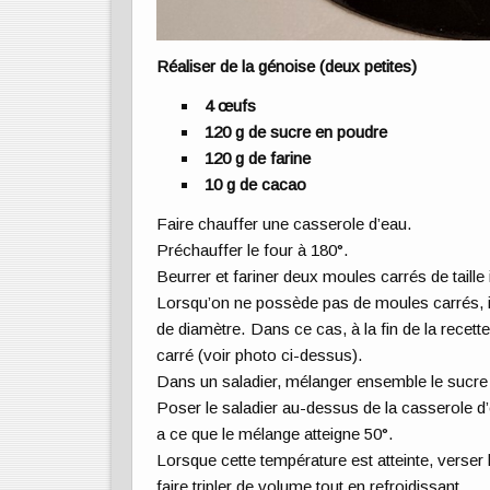
Réaliser de la génoise (deux petites)
4 œufs
120 g de sucre en poudre
120 g de farine
10 g de cacao
Faire chauffer une casserole d’eau.
Préchauffer le four à 180°.
Beurrer et fariner deux moules carrés de taille
Lorsqu’on ne possède pas de moules carrés, il
de diamètre. Dans ce cas, à la fin de la recette
carré (voir photo ci-dessus).
Dans un saladier, mélanger ensemble le sucre 
Poser le saladier au-dessus de la casserole d’
a ce que le mélange atteigne 50°.
Lorsque cette température est atteinte, verser 
faire tripler de volume tout en refroidissant.